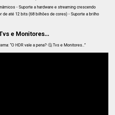
inâmicos - Suporte a hardware e streaming crescendo
 de até 12 bits (68 bilhões de cores) - Suporte a brilho
Tvs e Monitores...
tema: “O HDR vale a pena? 🤔 Tvs e Monitores...”