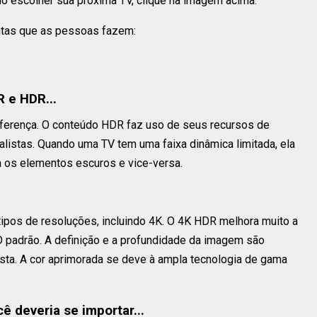
 escolher sua próxima TV, clique na imagem acima.
tas que as pessoas fazem:
R e HDR...
iferença. O conteúdo HDR faz uso de seus recursos de
alistas. Quando uma TV tem uma faixa dinâmica limitada, ela
 os elementos escuros e vice-versa.
ipos de resoluções, incluindo 4K. O 4K HDR melhora muito a
 padrão. A definição e a profundidade da imagem são
sta. A cor aprimorada se deve à ampla tecnologia de gama
ê deveria se importar...